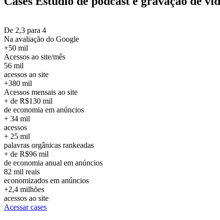
Cases
Estúdio de podcast e gravação de ví
De 2,3 para 4
Na avaliação do Google
+50 mil
Acessos ao site/mês
56 mil
acessos ao site
+380 mil
Acessos mensais ao site
+ de R$130 mil
de economia em anúncios
+ 34 mil
acessos
+ 25 mil
palavras orgânicas rankeadas
+ de R$96 mil
de economia anual em anúncios
82 mil reais
economizados em anúncios
+2,4 milhões
acessos ao site
Acessar cases